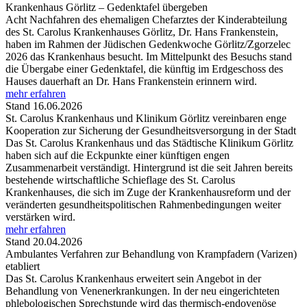
Krankenhaus Görlitz – Gedenktafel übergeben
Acht Nachfahren des ehemaligen Chefarztes der Kinderabteilung
des St. Carolus Krankenhauses Görlitz, Dr. Hans Frankenstein,
haben im Rahmen der Jüdischen Gedenkwoche Görlitz/Zgorzelec
2026 das Krankenhaus besucht. Im Mittelpunkt des Besuchs stand
die Übergabe einer Gedenktafel, die künftig im Erdgeschoss des
Hauses dauerhaft an Dr. Hans Frankenstein erinnern wird.
mehr erfahren
Stand 16.06.2026
St. Carolus Krankenhaus und Klinikum Görlitz vereinbaren enge
Kooperation zur Sicherung der Gesundheitsversorgung in der Stadt
Das St. Carolus Krankenhaus und das Städtische Klinikum Görlitz
haben sich auf die Eckpunkte einer künftigen engen
Zusammenarbeit verständigt. Hintergrund ist die seit Jahren bereits
bestehende wirtschaftliche Schieflage des St. Carolus
Krankenhauses, die sich im Zuge der Krankenhausreform und der
veränderten gesundheitspolitischen Rahmenbedingungen weiter
verstärken wird.
mehr erfahren
Stand 20.04.2026
Ambulantes Verfahren zur Behandlung von Krampfadern (Varizen)
etabliert
Das St. Carolus Krankenhaus erweitert sein Angebot in der
Behandlung von Venenerkrankungen. In der neu eingerichteten
phlebologischen Sprechstunde wird das thermisch-endovenöse