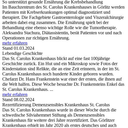
So unterstützt gesunde Ernährung die Krebsbehandlung
Im Bauchzentrum des St. Carolus Krankenhauses in Görlitz werden
Patienten mit Krebserkrankungen optimal diagnostiziert und
therapiert. Die Fachgebiete Gastroenterologie und Viszeralchirurgie
arbeiten dabei eng zusammen. Die Ernährung spielt bei der
Behandlung eine ebenso wichtige Rolle wie die Tumortherapie.
Aleksandra Stachura, Diätassistentin, berät Patienten vor und nach
Operationen zur richtigen Ernährung.
mehr erfahren
Stand 01.03.2024
Lebendige Geschichte
Das St. Carolus Krankenhaus blickt auf eine fast 100jährige
Geschichte zurück. Ein Hut und ein Mikroskop sowie Fotos der
Kinderstation sind Relikte, die an eine Zeit erinnern, in der im St.
Carolus Krankenhaus noch hunderte Kinder geboren wurden.
Chefarzt Dr. Hans Frankenstein war einer der ersten, die ihnen auf
die Welt halfen. Diese Woche besuchte Dr. Frankensteins Enkel das
St. Carolus Krankenhaus. ...
mehr erfahren
Stand 08.02.2024
Rezertifizierung Demenzsensibles Krankenhaus St. Carolus
Das St. Carolus Krankenhaus wurde in dieser Woche durch die
schwedische Silviahemmet Stiftung als Demenzsensibles
Krankenhaus für weitere drei Jahre rezertifiziert. Das Görlitzer
Krankenhaus erhielt im Jahr 2020 als erstes deutsches und auch