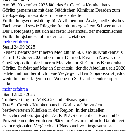
Am 08. November 2025 lädt das St. Carolus Krankenhaus
Görlitz gemeinsam mit dem Städtischen Klinikum Dresden zum
Urologentag in Görlitz ein – eine etablierte
Fortbildungsveranstaltung für Ärztinnen und Ärzte, medizinisches
Fachpersonal sowie Pflegekräfte mit urologischem Schwerpunkt.
Der Urologentag hat sich als fester Bestandteil der medizinischen
Fortbildungslandschaft in der Lausitz etabliert.
mehr erfahren
Stand 24.09.2025
Neuer Chefarzt der Inneren Medizin im St. Carolus Krankenhaus
Zum 1. Oktober 2025 übernimmt Dr. med. Krystian Nowak die
Chefarztposition der Inneren Medizin am St. Carolus Krankenhaus
Görlitz. Er folgt auf Marjan Stojanoski, der die Abteilung seit 2020
leitete und nun beruflich neue Wege geht. Herr Stojanoski ist jedoch
weiterhin an 2 Tagen in der Woche im St. Carolus endoskopisch
tätig.
mehr erfahren
Stand 28.05.2025
Topbewertung im AOK-Gesundheitsnavigator
Das St. Carolus Krankenhaus in Görlitz gehört zu den
bestbewerteten Kliniken in der Region. In der aktuellen
Versichertenbefragung der AOK PLUS erreicht das Haus mit 91
Prozent einen der vorderen Plätze im Gesamteindruck. Damit liegt
es im regionalen Vergleich auf Platz zwei von insgesamt 14