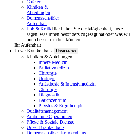
Cafeteria
Kliniken &
Abteilungen
Demenz­­sensibler
Aufenthalt
Lob & Kritik
Hier haben Sie die Möglichkeit, uns zu
sagen, was Ihnen besonders zugesagt hat oder was wir
noch besser machen können.
Ihr Aufenthalt
Unser Krankenhaus
Unterseiten
Kliniken & Abteilungen
Innere Medizin
Palliativmedizin
Chirurgie
Urologie
Anästhesie & Intensivmedizin
Chirurgie
Diagnostik
Bauchzentrum
Physio- & Ergotherapie
Qualitätsmanagement
Ambulante Operationen
Pflege & Soziale Dienste
Unser Krankenhaus
Demenzsensibles Krankenhaus