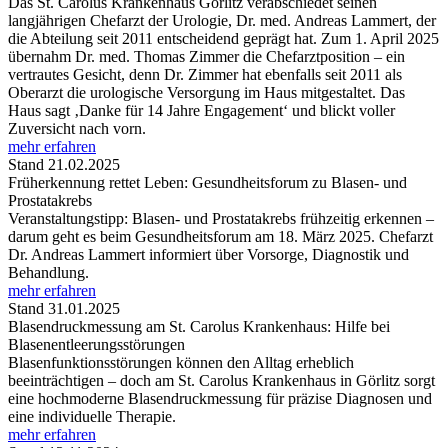
Das St. Carolus Krankenhaus Görlitz verabschiedet seinen
langjährigen Chefarzt der Urologie, Dr. med. Andreas Lammert, der
die Abteilung seit 2011 entscheidend geprägt hat. Zum 1. April 2025
übernahm Dr. med. Thomas Zimmer die Chefarztposition – ein
vertrautes Gesicht, denn Dr. Zimmer hat ebenfalls seit 2011 als
Oberarzt die urologische Versorgung im Haus mitgestaltet. Das
Haus sagt ‚Danke für 14 Jahre Engagement‘ und blickt voller
Zuversicht nach vorn.
mehr erfahren
Stand 21.02.2025
Früherkennung rettet Leben: Gesundheitsforum zu Blasen- und
Prostatakrebs
Veranstaltungstipp: Blasen- und Prostatakrebs frühzeitig erkennen –
darum geht es beim Gesundheitsforum am 18. März 2025. Chefarzt
Dr. Andreas Lammert informiert über Vorsorge, Diagnostik und
Behandlung.
mehr erfahren
Stand 31.01.2025
Blasendruckmessung am St. Carolus Krankenhaus: Hilfe bei
Blasenentleerungsstörungen
Blasenfunktionsstörungen können den Alltag erheblich
beeinträchtigen – doch am St. Carolus Krankenhaus in Görlitz sorgt
eine hochmoderne Blasendruckmessung für präzise Diagnosen und
eine individuelle Therapie.
mehr erfahren