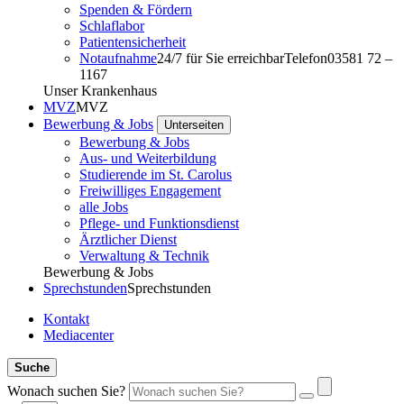
Spenden & Fördern
Schlaflabor
Patientensicherheit
Notaufnahme
24/7 für Sie erreichbar
Telefon
03581 72 –
1167
Unser Krankenhaus
MVZ
MVZ
Bewerbung & Jobs
Unterseiten
Bewerbung & Jobs
Aus- und Weiterbildung
Studierende im St. Carolus
Freiwilliges Engagement
alle Jobs
Pflege- und Funktionsdienst
Ärztlicher Dienst
Verwaltung & Technik
Bewerbung & Jobs
Sprechstunden
Sprechstunden
Kontakt
Mediacenter
Suche
Wonach suchen Sie?