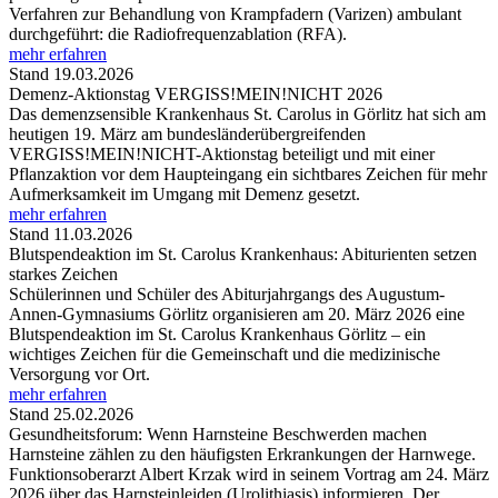
Verfahren zur Behandlung von Krampfadern (Varizen) ambulant
durchgeführt: die Radiofrequenzablation (RFA).
mehr erfahren
Stand 19.03.2026
Demenz-Aktionstag VERGISS!MEIN!NICHT 2026
Das demenzsensible Krankenhaus St. Carolus in Görlitz hat sich am
heutigen 19. März am bundesländerübergreifenden
VERGISS!MEIN!NICHT-Aktionstag beteiligt und mit einer
Pflanzaktion vor dem Haupteingang ein sichtbares Zeichen für mehr
Aufmerksamkeit im Umgang mit Demenz gesetzt.
mehr erfahren
Stand 11.03.2026
Blutspendeaktion im St. Carolus Krankenhaus: Abiturienten setzen
starkes Zeichen
Schülerinnen und Schüler des Abiturjahrgangs des Augustum-
Annen-Gymnasiums Görlitz organisieren am 20. März 2026 eine
Blutspendeaktion im St. Carolus Krankenhaus Görlitz – ein
wichtiges Zeichen für die Gemeinschaft und die medizinische
Versorgung vor Ort.
mehr erfahren
Stand 25.02.2026
Gesundheitsforum: Wenn Harnsteine Beschwerden machen
Harnsteine zählen zu den häufigsten Erkrankungen der Harnwege.
Funktionsoberarzt Albert Krzak wird in seinem Vortrag am 24. März
2026 über das Harnsteinleiden (Urolithiasis) informieren. Der