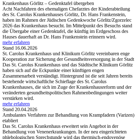
Krankenhaus Görlitz – Gedenktafel übergeben
Acht Nachfahren des ehemaligen Chefarztes der Kinderabteilung
des St. Carolus Krankenhauses Görlitz, Dr. Hans Frankenstein,
haben im Rahmen der Jüdischen Gedenkwoche Görlitz/Zgorzelec
2026 das Krankenhaus besucht. Im Mittelpunkt des Besuchs stand
die Übergabe einer Gedenktafel, die künftig im Erdgeschoss des
Hauses dauerhaft an Dr. Hans Frankenstein erinnern wird.
mehr erfahren
Stand 16.06.2026
St. Carolus Krankenhaus und Klinikum Görlitz vereinbaren enge
Kooperation zur Sicherung der Gesundheitsversorgung in der Stadt
Das St. Carolus Krankenhaus und das Städtische Klinikum Görlitz
haben sich auf die Eckpunkte einer künftigen engen
Zusammenarbeit verständigt. Hintergrund ist die seit Jahren bereits
bestehende wirtschaftliche Schieflage des St. Carolus
Krankenhauses, die sich im Zuge der Krankenhausreform und der
veränderten gesundheitspolitischen Rahmenbedingungen weiter
verstärken wird.
mehr erfahren
Stand 20.04.2026
Ambulantes Verfahren zur Behandlung von Krampfadern (Varizen)
etabliert
Das St. Carolus Krankenhaus erweitert sein Angebot in der
Behandlung von Venenerkrankungen. In der neu eingerichteten
phlebologischen Sprechstunde wird das thermisch-endovenöse