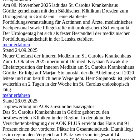
Am 08. November 2025 lädt das St. Carolus Krankenhaus
Görlitz gemeinsam mit dem Städtischen Klinikum Dresden zum
Urologentag in Görlitz ein – eine etablierte
Fortbildungsveranstaltung für Ärztinnen und Ärzte, medizinisches
Fachpersonal sowie Pflegekräfte mit urologischem Schwerpunkt.
Der Urologentag hat sich als fester Bestandteil der medizinischen
Fortbildungslandschaft in der Lausitz etabliert.
mehr erfahren
Stand 24.09.2025
Neuer Chefarzt der Inneren Medizin im St. Carolus Krankenhaus
Zum 1. Oktober 2025 übernimmt Dr. med. Krystian Nowak die
Chefarztposition der Inneren Medizin am St. Carolus Krankenhaus
Görlitz. Er folgt auf Marjan Stojanoski, der die Abteilung seit 2020
leitete und nun beruflich neue Wege geht. Herr Stojanoski ist jedoch
weiterhin an 2 Tagen in der Woche im St. Carolus endoskopisch
tätig.
mehr erfahren
Stand 28.05.2025
Topbewertung im AOK-Gesundheitsnavigator
Das St. Carolus Krankenhaus in Görlitz gehört zu den
bestbewerteten Kliniken in der Region. In der aktuellen
Versichertenbefragung der AOK PLUS erreicht das Haus mit 91
Prozent einen der vorderen Plätze im Gesamteindruck. Damit liegt
es im regionalen Vergleich auf Platz zwei von insgesamt 14