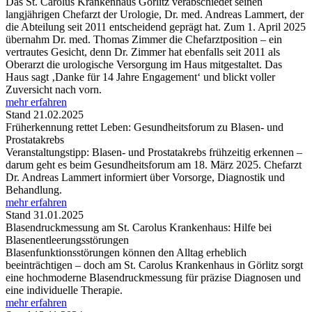
Das St. Carolus Krankenhaus Görlitz verabschiedet seinen
langjährigen Chefarzt der Urologie, Dr. med. Andreas Lammert, der
die Abteilung seit 2011 entscheidend geprägt hat. Zum 1. April 2025
übernahm Dr. med. Thomas Zimmer die Chefarztposition – ein
vertrautes Gesicht, denn Dr. Zimmer hat ebenfalls seit 2011 als
Oberarzt die urologische Versorgung im Haus mitgestaltet. Das
Haus sagt ‚Danke für 14 Jahre Engagement‘ und blickt voller
Zuversicht nach vorn.
mehr erfahren
Stand 21.02.2025
Früherkennung rettet Leben: Gesundheitsforum zu Blasen- und
Prostatakrebs
Veranstaltungstipp: Blasen- und Prostatakrebs frühzeitig erkennen –
darum geht es beim Gesundheitsforum am 18. März 2025. Chefarzt
Dr. Andreas Lammert informiert über Vorsorge, Diagnostik und
Behandlung.
mehr erfahren
Stand 31.01.2025
Blasendruckmessung am St. Carolus Krankenhaus: Hilfe bei
Blasenentleerungsstörungen
Blasenfunktionsstörungen können den Alltag erheblich
beeinträchtigen – doch am St. Carolus Krankenhaus in Görlitz sorgt
eine hochmoderne Blasendruckmessung für präzise Diagnosen und
eine individuelle Therapie.
mehr erfahren