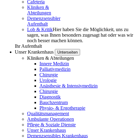
Cafeteria
Kliniken &
Abteilungen
Demenz­­sensibler
Aufenthalt
Lob & Kritik
Hier haben Sie die Möglichkeit, uns zu
sagen, was Ihnen besonders zugesagt hat oder was wir
noch besser machen können.
Ihr Aufenthalt
Unser Krankenhaus
Unterseiten
Kliniken & Abteilungen
Innere Medizin
Palliativmedizin
Chirurgie
Urologie
Anästhesie & Intensivmedizin
Chirurgie
Diagnostik
Bauchzentrum
Physio- & Ergotherapie
Qualitätsmanagement
Ambulante Operationen
Pflege & Soziale Dienste
Unser Krankenhaus
Demenzsensibles Krankenhaus