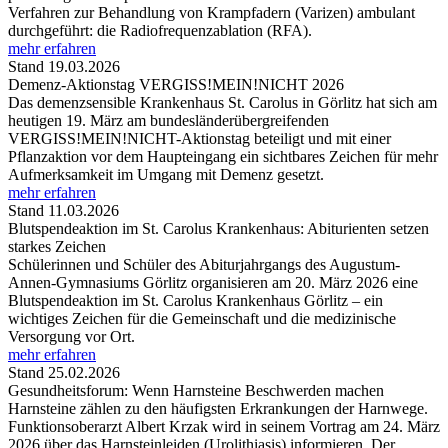
Verfahren zur Behandlung von Krampfadern (Varizen) ambulant
durchgeführt: die Radiofrequenzablation (RFA).
mehr erfahren
Stand 19.03.2026
Demenz-Aktionstag VERGISS!MEIN!NICHT 2026
Das demenzsensible Krankenhaus St. Carolus in Görlitz hat sich am
heutigen 19. März am bundesländerübergreifenden
VERGISS!MEIN!NICHT-Aktionstag beteiligt und mit einer
Pflanzaktion vor dem Haupteingang ein sichtbares Zeichen für mehr
Aufmerksamkeit im Umgang mit Demenz gesetzt.
mehr erfahren
Stand 11.03.2026
Blutspendeaktion im St. Carolus Krankenhaus: Abiturienten setzen
starkes Zeichen
Schülerinnen und Schüler des Abiturjahrgangs des Augustum-
Annen-Gymnasiums Görlitz organisieren am 20. März 2026 eine
Blutspendeaktion im St. Carolus Krankenhaus Görlitz – ein
wichtiges Zeichen für die Gemeinschaft und die medizinische
Versorgung vor Ort.
mehr erfahren
Stand 25.02.2026
Gesundheitsforum: Wenn Harnsteine Beschwerden machen
Harnsteine zählen zu den häufigsten Erkrankungen der Harnwege.
Funktionsoberarzt Albert Krzak wird in seinem Vortrag am 24. März
2026 über das Harnsteinleiden (Urolithiasis) informieren. Der