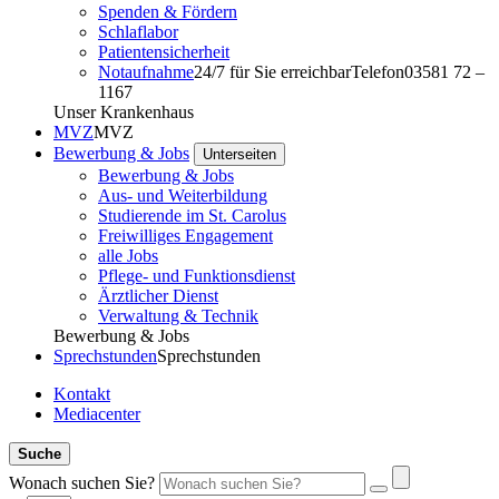
Spenden & Fördern
Schlaflabor
Patientensicherheit
Notaufnahme
24/7 für Sie erreichbar
Telefon
03581 72 –
1167
Unser Krankenhaus
MVZ
MVZ
Bewerbung & Jobs
Unterseiten
Bewerbung & Jobs
Aus- und Weiterbildung
Studierende im St. Carolus
Freiwilliges Engagement
alle Jobs
Pflege- und Funktionsdienst
Ärztlicher Dienst
Verwaltung & Technik
Bewerbung & Jobs
Sprechstunden
Sprechstunden
Kontakt
Mediacenter
Suche
Wonach suchen Sie?