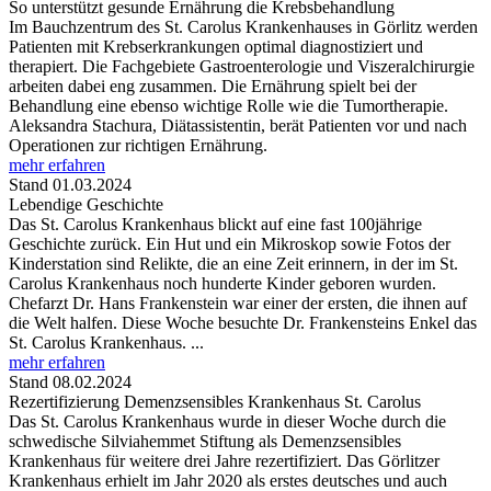
So unterstützt gesunde Ernährung die Krebsbehandlung
Im Bauchzentrum des St. Carolus Krankenhauses in Görlitz werden
Patienten mit Krebserkrankungen optimal diagnostiziert und
therapiert. Die Fachgebiete Gastroenterologie und Viszeralchirurgie
arbeiten dabei eng zusammen. Die Ernährung spielt bei der
Behandlung eine ebenso wichtige Rolle wie die Tumortherapie.
Aleksandra Stachura, Diätassistentin, berät Patienten vor und nach
Operationen zur richtigen Ernährung.
mehr erfahren
Stand 01.03.2024
Lebendige Geschichte
Das St. Carolus Krankenhaus blickt auf eine fast 100jährige
Geschichte zurück. Ein Hut und ein Mikroskop sowie Fotos der
Kinderstation sind Relikte, die an eine Zeit erinnern, in der im St.
Carolus Krankenhaus noch hunderte Kinder geboren wurden.
Chefarzt Dr. Hans Frankenstein war einer der ersten, die ihnen auf
die Welt halfen. Diese Woche besuchte Dr. Frankensteins Enkel das
St. Carolus Krankenhaus. ...
mehr erfahren
Stand 08.02.2024
Rezertifizierung Demenzsensibles Krankenhaus St. Carolus
Das St. Carolus Krankenhaus wurde in dieser Woche durch die
schwedische Silviahemmet Stiftung als Demenzsensibles
Krankenhaus für weitere drei Jahre rezertifiziert. Das Görlitzer
Krankenhaus erhielt im Jahr 2020 als erstes deutsches und auch