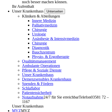
noch besser machen können.
Ihr Aufenthalt
Unser Krankenhaus
Unterseiten
Kliniken & Abteilungen
Innere Medizin
Palliativmedizin
Chirurgie
Urologie
Anästhesie & Intensivmedizin
Chirurgie
Diagnostik
Bauchzentrum
Physio- & Ergotherapie
Qualitätsmanagement
Ambulante Operationen
Pflege & Soziale Dienste
Unser Krankenhaus
Demenzsensibles Krankenhaus
Spenden & Fördern
Schlaflabor
Patientensicherheit
Notaufnahme
24/7 für Sie erreichbar
Telefon
03581 72 –
1167
Unser Krankenhaus
MVZ
MVZ