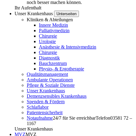
noch besser machen können.
Ihr Aufenthalt
Unser Krankenhaus
Unterseiten
Kliniken & Abteilungen
Innere Medizin
Palliativmedizin
Chirurgie
Urologie
Anästhesie & Intensivmedizin
Chirurgie
Diagnostik
Bauchzentrum
Physio- & Ergotherapie
Qualitätsmanagement
Ambulante Operationen
Pflege & Soziale Dienste
Unser Krankenhaus
Demenzsensibles Krankenhaus
Spenden & Fördern
Schlaflabor
Patientensicherheit
Notaufnahme
24/7 für Sie erreichbar
Telefon
03581 72 –
1167
Unser Krankenhaus
MVZ
MVZ